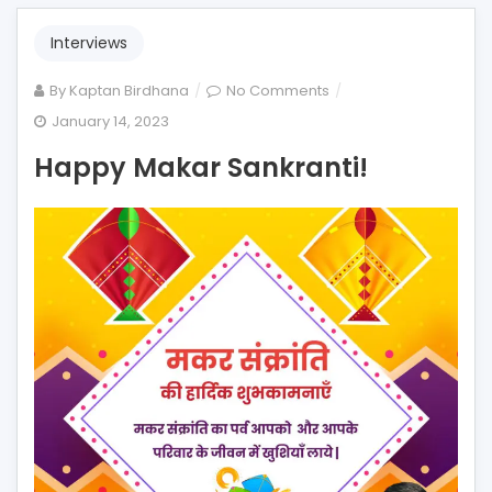
Interviews
on
By
Kaptan Birdhana
No Comments
Happy
January 14, 2023
Makar
Happy Makar Sankranti!
Sankranti!